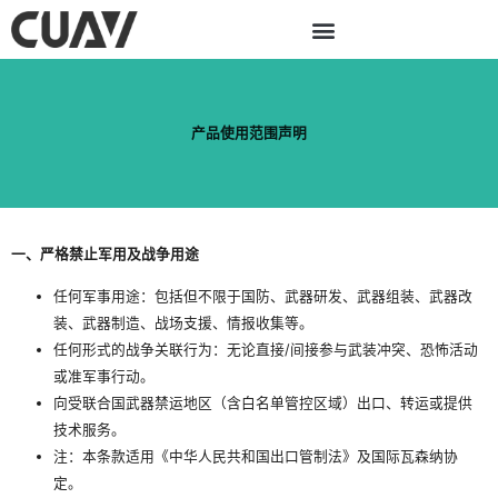
跳
至
内
容
产品使用范围声明
一、严格禁止‌军用及战争用途
任何军事用途：包括但不限于国防、武器研发、武器组装、武器改
装、武器制造、战场支援、情报收集等。
任何形式的战争关联行为：无论直接/间接参与武装冲突、恐怖活动
或准军事行动。
向受联合国武器禁运地区（含白名单管控区域）出口、转运或提供
技术服务。
注：本条款适用《中华人民共和国出口管制法》及国际瓦森纳协
定。